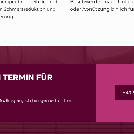
herapeutin arbeite ich mit
Beschwerden nach Unfälle
an Schmerzreduktion und
oder Abnützung bin ich für
ierung.
N TERMIN FÜR
+43 
dling an, ich bin gerne für Ihre