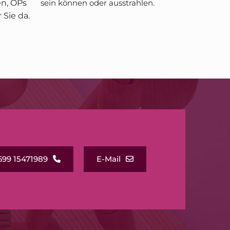
n, OPs
sein können oder ausstrahlen.
 Sie da.
699 15471989
E-Mail