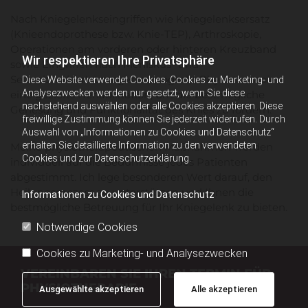
Nach Kniegelenkseingriffen wie Kniegelenksersatz
(Knieendoprothese bzw. Knie-TEP), Arthroskopie,
Operationen am vorderen oder hinteren Kreuzband
Wir respektieren Ihre Privatsphäre
sowie Eingriffen nach Meniskus- und
Seitenbandverletzungen ermöglicht Physiotherapie
Diese Website verwendet Cookies. Cookies zu Marketing- und
Analysezwecken werden nur gesetzt, wenn Sie diese
eine gezielte Rehabilitation, um die bestmögliche
nachstehend auswählen oder alle Cookies akzeptieren. Diese
Genesung und Funktionalität des Knies zu fördern.
freiwillige Zustimmung können Sie jederzeit widerrufen. Durch
Auswahl von „Informationen zu Cookies und Datenschutz“
erhalten Sie detaillierte Information zu den verwendeten
Meine physiotherapeutischen Maßnahmen werden
Cookies und zur Datenschutzerklärung.
individuell auf die Bedürfnisse jedes Patienten
abgestimmt. Ich lege besonderen Wert darauf, den
Heilungsprozess zu unterstützen und Ihnen die
Informationen zu Cookies und Datenschutz
bestmögliche Betreuung für Ihr Kniegelenk zu bieten.
Notwendige Cookies
Cookies zu Marketing- und Analysezwecken
VEREINBAREN SIE IHREN TERMIN FÜR
PHYSIOTHERAPIE
Ausgewählte akzeptieren
Alle akzeptieren