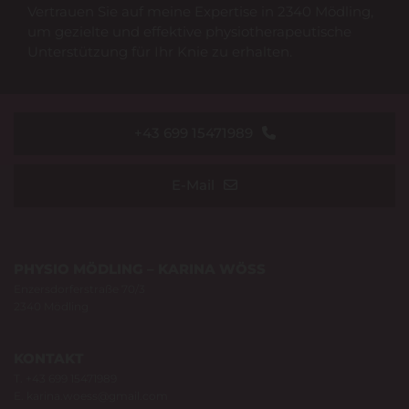
Vertrauen Sie auf meine Expertise in 2340 Mödling,
um gezielte und effektive physiotherapeutische
Unterstützung für Ihr Knie zu erhalten.
+43 699 15471989
E-Mail
PHYSIO MÖDLING – KARINA WÖSS
Enzersdorferstraße 70/3
2340 Mödling
KONTAKT
T.
+43 699 15471989
E.
karina.woess@gmail.com