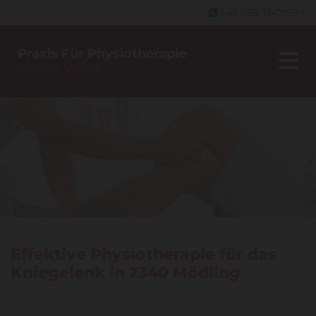
+43 699 15471989

Praxis Für Physiotherapie
Karina Wöss
Effektive Physiotherapie für das
Kniegelenk in 2340 Mödling